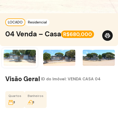
LOCADO
Residencial
04 Venda – Casa
R$680,000
Visão Geral
|
ID do Imóvel:
VENDA CASA 04
Quartos
Banheiros
3
3