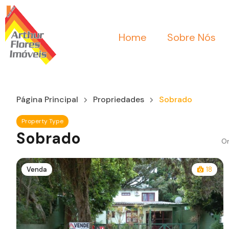
Home
Sobre Nós
Página Principal
Propriedades
Sobrado
Property Type
Sobrado
Or
Venda
18