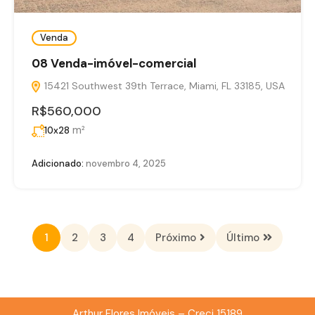
Venda
08 Venda-imóvel-comercial
15421 Southwest 39th Terrace, Miami, FL 33185, USA
R$560,000
m²
10x28
Adicionado:
novembro 4, 2025
1
2
3
4
Próximo
Último
Arthur Flores Imóveis – Creci 15189