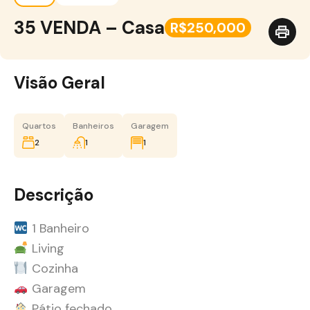
35 VENDA – Casa
R$250,000
Visão Geral
Quartos
Banheiros
Garagem
2
1
1
Descrição
1 Banheiro
Living
Cozinha
Garagem
Pátio fechado