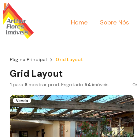
Home
Sobre Nós
Página Principal
Grid Layout
Grid Layout
1
para
6
mostrar prod. Esgotado
54
imóveis
Or
Venda