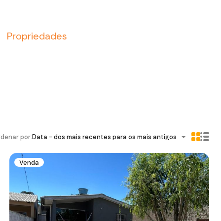
Propriedades
denar por:
Data - dos mais recentes para os mais antigos
Venda