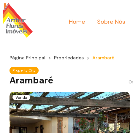
Home
Sobre Nós
Página Principal
Propriedades
Arambaré
Property City
Arambaré
Or
Venda