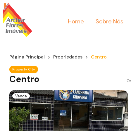
Home
Sobre Nós
Página Principal
Propriedades
Centro
Property City
Centro
Or
Venda